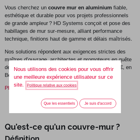
Vous cherchez un
couvre mur en aluminium
fiable,
esthétique et durable pour vos projets professionnels
de grande ampleur ? HD Systems conçoit et pose des
habillages de mur sur-mesure, alliant performance
technique, finitions haut de gamme et délais maîtrisés.
Nos solutions répondent aux exigences strictes des
maîtres d’ouvrage, architectes et promoteurs en quête
de qualité, pour des chantiers à partir de 250 000 €, en
Nous utilisons des cookies pour vous offrir
Belgique et au Luxembourg.
une meilleure expérience utilisateur sur ce
site.
Politique relative aux cookies
Plus d’infos sur nos couvre murs
Que les essentiels
Je suis d'accord
Qu’est-ce qu’un couvre-mur ?
Définition