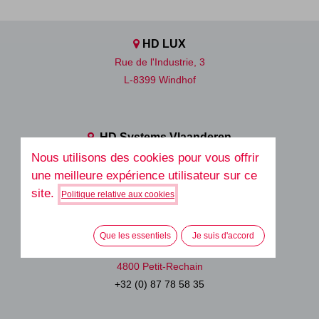
HD LUX
Rue de l'Industrie, 3
L-8399 Windhof
HD Systems Vlaanderen
Avenue Robert Schuman, 112
Nous utilisons des cookies pour vous offrir
1401 Baulers (Nivelles)
une meilleure expérience utilisateur sur ce
site.
Politique relative aux cookies
HD Systems SRL
Que les essentiels
Je suis d'accord
Rue des Biolleux, 21
4800
Petit-Rechain
+32 (0) 87 78 58 35