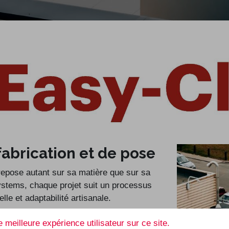
fabrication et de pose
epose autant sur sa matière que sur sa
tems, chaque projet suit un processus
elle et adaptabilité artisanale.
Systems Vlaanderen
HD Systems Brux
e Robert Schuman, 112
Avenue Robert Schuma
 meilleure expérience utilisateur sur ce site.