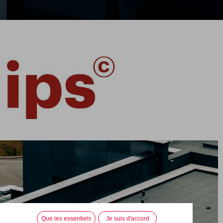
elles
HD LUX
n, 112
Rue de l'Industrie, 3
Que les essentiels
Je suis d'accord