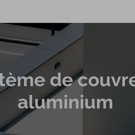
e
E-shop
À propos
Contact
stème de couvr
aluminium