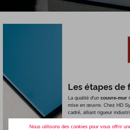
Les étapes de 
La qualité d'un
couvre-mur
r
mise en œuvre. Chez HD Sys
cadré, alliant rigueur industri
HD Systems SRL
HD 
Rue des Biolleux, 21
Avenu
Nous utilisons des cookies pour vous offrir une