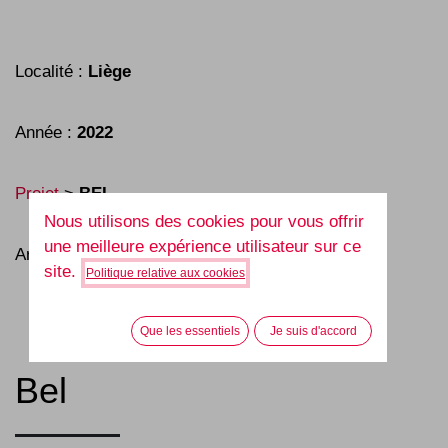
Localité :
Liège
Année :
2022
Projet
>
BEL
Nous utilisons des cookies pour vous offrir
une meilleure expérience utilisateur sur ce
Architecte :
Atelier Architecture Lavaux
site.
Politique relative aux cookies
Que les essentiels
Je suis d'accord
Bel