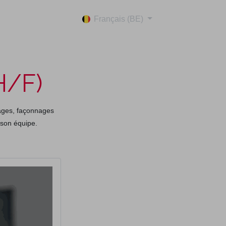
Français (BE)
H/F)
dages, façonnages
 son équipe.