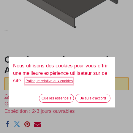
Capot raccord parement
Nous utilisons des cookies pour vous offrir
Aluminium 3.0 mm
une meilleure expérience utilisateur sur ce
site.
Politique relative aux cookies
Ce produit n'a pas de combinaison existante.
Conditions générales
Que les essentiels
Je suis d'accord
Garantie satisfait ou remboursé de 30 jours
Expédition : 2-3 jours ouvrables