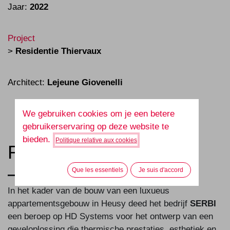
Jaar:
2022
Project
>
Residentie Thiervaux
Architect:
Lejeune Giovenelli
We gebruiken cookies om je een betere
gebruikerservaring op deze website te
bieden.
Politique relative aux cookies
Residentie Thiervaux
Que les essentiels
Je suis d'accord
In het kader van de bouw van een luxueus
appartementsgebouw in Heusy deed het bedrijf
SERBI
een beroep op HD Systems voor het ontwerp van een
geveloplossing die thermische prestaties, esthetiek en