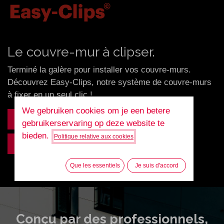
Le couvre-mur à clipser.
Terminé la galère pour installer vos couvre-murs.
Découvrez Easy-Clips, notre système de couvre-murs
à fixer en un seul clic !
We gebruiken cookies om je een betere
🧾Demander une offre
☎️Téléphone
gebruikerservaring op deze website te
bieden.
Politique relative aux cookies
✉️Mail
Que les essentiels
Je suis d'accord
Conçu par des professionnels,