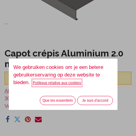
Capot crépis Aluminium 2.0
mm
We gebruiken cookies om je een betere
gebruikerservaring op deze website te
Dit product heeft geen geldige combinatie.
bieden.
Politique relative aux cookies
Algemene voorwaarden
30-dagen geld terug garantie
Que les essentiels
Je suis d'accord
Verzending: 2-3 werkdagen