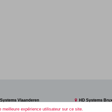
Systems Vlaanderen
HD Systems Brux
e Robert Schuman, 112
Avenue Robert Schuma
 meilleure expérience utilisateur sur ce site.