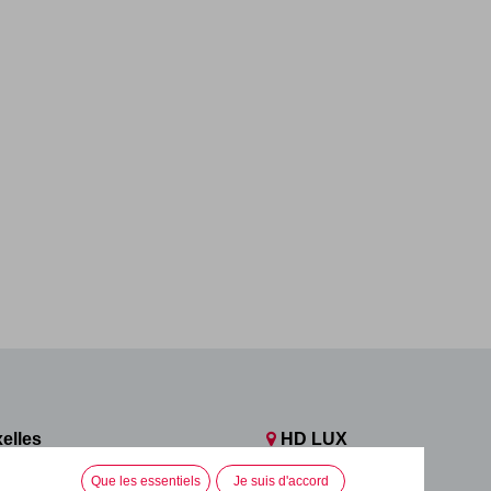
elles
HD LUX
n, 112
Rue de l'Industrie, 3
Que les essentiels
Je suis d'accord