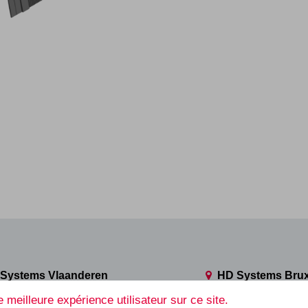
Systems Vlaanderen
HD Systems Brux
e Robert Schuman, 112
Avenue Robert Schuma
 meilleure expérience utilisateur sur ce site.