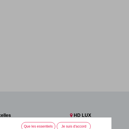
elles
HD LUX
n, 112
Rue de l'Industrie, 3
Que les essentiels
Je suis d'accord