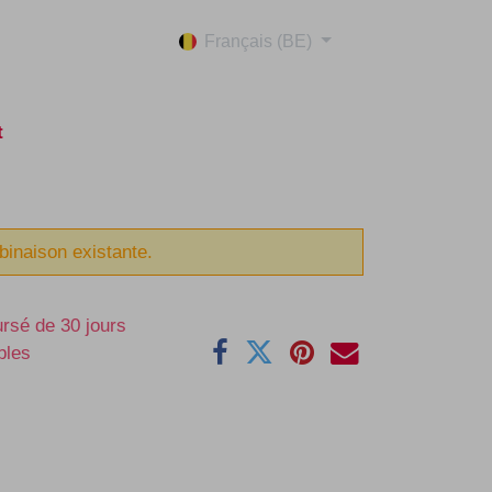
Français (BE)
t
binaison existante.
ursé de 30 jours
bles