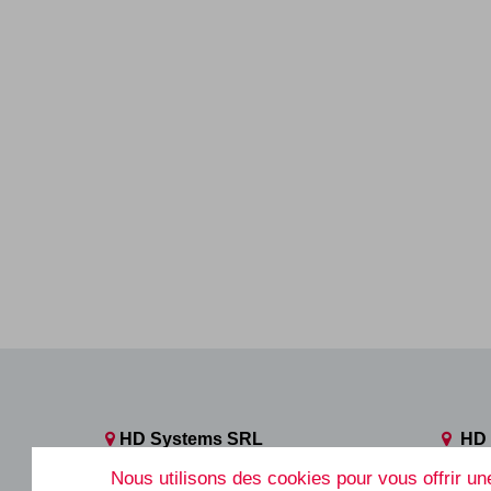
HD Systems SRL
HD 
Rue des Biolleux, 21
Avenu
Nous utilisons des cookies pour vous offrir une