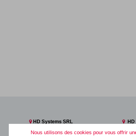
HD Systems SRL
HD 
Rue des Biolleux, 21
Avenu
Nous utilisons des cookies pour vous offrir une