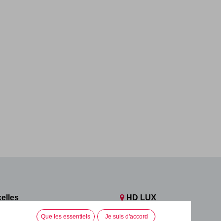
elles
HD LUX
n, 112
Rue de l'Industrie, 3
Que les essentiels
Je suis d'accord