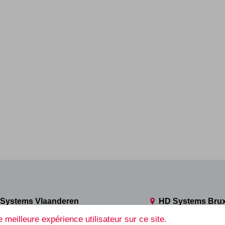
Systems Vlaanderen
HD Systems Brux
e Robert Schuman, 112
Avenue Robert Schuma
 meilleure expérience utilisateur sur ce site.