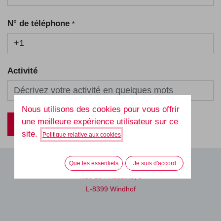
N° de téléphone
*
Activité
Nous utilisons des cookies pour vous offrir
une meilleure expérience utilisateur sur ce
Soumettre
site.
Politique relative aux cookies
HD LUX
Que les essentiels
Je suis d'accord
Rue de l'Industrie, 3
L-8399 Windhof